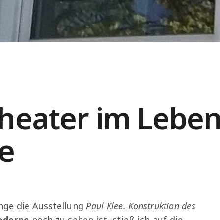
heater im Lebe
e
ange die Ausstellung
Paul Klee. Konstruktion des
oderne
noch zu sehen ist, stieß ich auf die