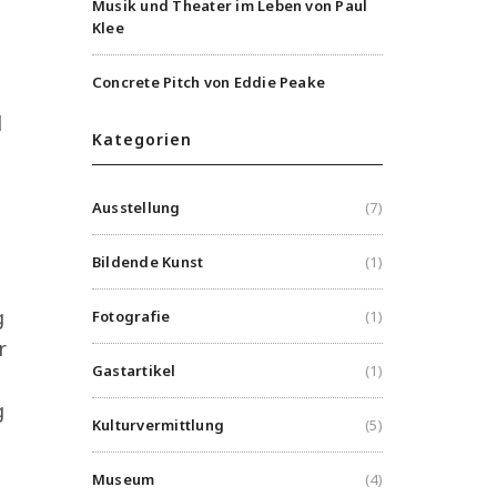
Musik und Theater im Leben von Paul
Klee
Concrete Pitch von Eddie Peake
d
Kategorien
Ausstellung
(7)
Bildende Kunst
(1)
g
Fotografie
(1)
r
Gastartikel
(1)
g
Kulturvermittlung
(5)
Museum
(4)