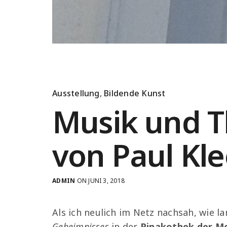
Ausstellung
,
Bildende Kunst
Musik und T
von Paul Kle
ADMIN
ON JUNI 3, 2018
Als ich neulich im Netz nachsah, wie l
Geheimnisses
in der
Pinakothek der M