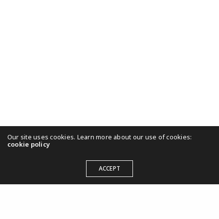
Beitrag dazu geleistet habe, Kultur zu
verwirklichen.
Our site uses cookies. Learn more about our use of cookies:
cookie policy
ACCEPT
KULTURWIRKT