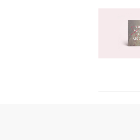
KULTURWIRKT
Ju
Joan Jonas – Begründerin der Videoperformance
Der Beitrag Joan Jonas – Begründerin der Videope