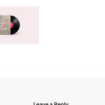
li 25, 2018
rformance erschien zuerst
Leave a Reply