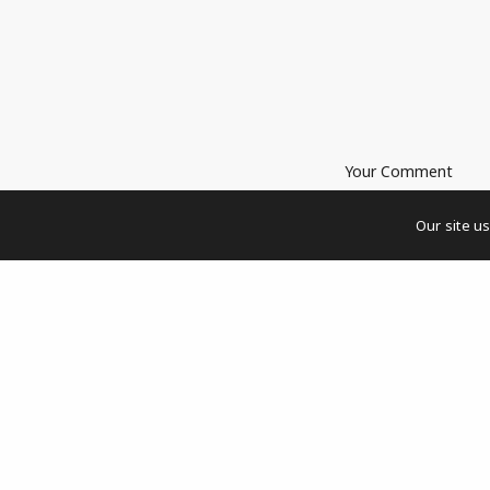
Der Beitrag Joan Jonas – Begründerin der Videope
auf kulturwirkt.
Impressum und Datenschutz
Our site u