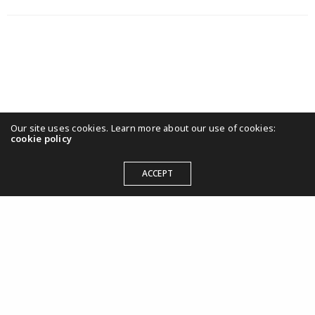
Our site uses cookies. Learn more about our use of cookies:
cookie policy
ACCEPT
KULTURWIRKT
Juli
Joan Jonas – Begründerin der Videoperformance
25, 2018
Der Beitrag Joan Jonas – Begründerin der
Videoperformance erschien zuerst auf kulturwirkt.